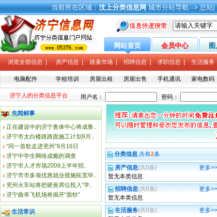
当前所在区域：
汶上分类信息网
城市分站导航-->
总站
|
网站首页
会员中心
图
浏览全部信息
|
房产信息
|
跳蚤市场
|
招聘信息
|
求职信息
|
生活服务
电脑配件
|
学校培训
|
房屋出租
|
房屋出售
|
手机通讯
|
家电数码
济宁人的分类信息平台
先闻鲜事
正在建设中的济宁奥体中心将成鲁..
济宁市太白楼路路面施工计划9月..
“同一首歌走进兖州”9月16日
分类信息
共有
2
条
济宁中学生网络成瘾的调查
济宁市人才市场2009上半年招..
房产信息
(共0条)
更多>
济宁市市多项优惠就业措施拓宽毕..
暂无本类信息
兖州火车站将把硬座席位投入“学..
招聘信息
(共0条)
更多>
济宁曲阜飞机场将揭开“面纱”
暂无本类信息
生活服务
(共0条)
更多>
生活常识