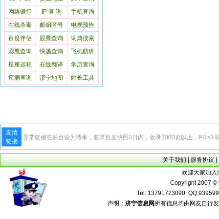
网络银行
IP 查 询
手机查询
在线杀毒
邮编区号
电视预告
百度伴侣
股票查询
词典搜索
彩票查询
快递查询
飞机航班
星座运程
在线翻译
学历查询
疾病查询
济宁地图
站长工具
友情
异常链接在后台设为待审，要求百度快照3日内，收录3000页以上，PR>3 联
链接
关于我们
|
服务协议
|
欢迎大家加入济
Copyright 2007 ©
Tel: 13791723090 QQ:93959
声明：
济宁信息网
所有信息均由网友自行发