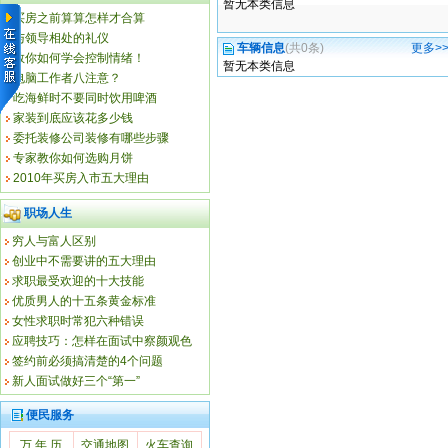
暂无本类信息
买房之前算算怎样才合算
与领导相处的礼仪
车辆信息
(共0条)
更多>
教你如何学会控制情绪！
暂无本类信息
电脑工作者八注意？
吃海鲜时不要同时饮用啤酒
家装到底应该花多少钱
委托装修公司装修有哪些步骤
专家教你如何选购月饼
2010年买房入市五大理由
职场人生
穷人与富人区别
创业中不需要讲的五大理由
求职最受欢迎的十大技能
优质男人的十五条黄金标准
女性求职时常犯六种错误
应聘技巧：怎样在面试中察颜观色
签约前必须搞清楚的4个问题
新人面试做好三个“第一”
便民服务
万 年 历
交通地图
火车查询