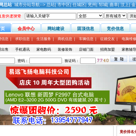
网总站
城市分站导航-->
总站
|
市中区
|
任城区
|
兖州
|
邹城
|
曲阜
|
汶上
|
金
首页
会员中心
网站建设
固顶信息
竞价信息
聘信息
|
求职信息
|
生活服务
|
商机信息
|
车辆信息
|
征婚交友
|
电脑维
屋出售
|
手机通讯
|
家电数码
|
装修装饰
|
店铺门面
|
招商加盟
|
家教辅
竟价排名