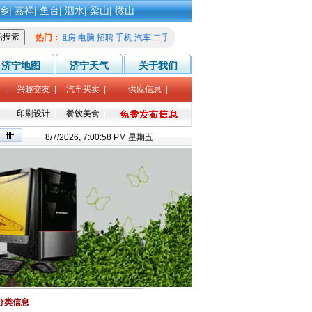
乡
|
嘉祥
|
鱼台
|
泗水
|
梁山
|
微山
热门：
租房
电脑
招聘
手机
汽车
二手
家教
征婚
济宁地图
济宁天气
关于我们
修
|
兴趣交友
|
汽车买卖
|
供应信息
|
导
|
印刷设计
|
餐饮美食
|
8/7/2026, 7:00:58 PM 星期五
分类信息