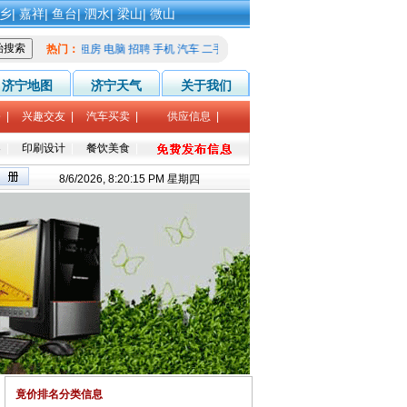
乡
|
嘉祥
|
鱼台
|
泗水
|
梁山
|
微山
热门：
租房
电脑
招聘
手机
汽车
二手
家教
征婚
济宁地图
济宁天气
关于我们
修
|
兴趣交友
|
汽车买卖
|
供应信息
|
导
|
印刷设计
|
餐饮美食
|
8/6/2026, 8:20:15 PM 星期四
竟价排名分类信息