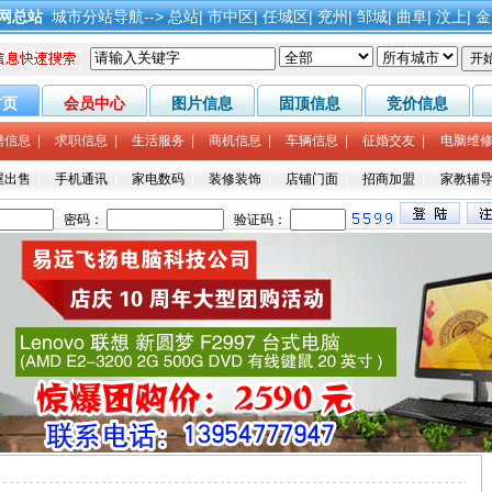
网总站
城市分站导航-->
总站
|
市中区
|
任城区
|
兖州
|
邹城
|
曲阜
|
汶上
|
金
首页
会员中心
图片信息
固顶信息
竞价信息
聘信息
|
求职信息
|
生活服务
|
商机信息
|
车辆信息
|
征婚交友
|
电脑维
屋出售
|
手机通讯
|
家电数码
|
装修装饰
|
店铺门面
|
招商加盟
|
家教辅