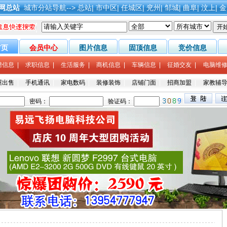
网总站
城市分站导航-->
总站
|
市中区
|
任城区
|
兖州
|
邹城
|
曲阜
|
汶上
|
金
首页
会员中心
图片信息
固顶信息
竞价信息
聘信息
|
求职信息
|
生活服务
|
商机信息
|
车辆信息
|
征婚交友
|
电脑维
屋出售
|
手机通讯
|
家电数码
|
装修装饰
|
店铺门面
|
招商加盟
|
家教辅