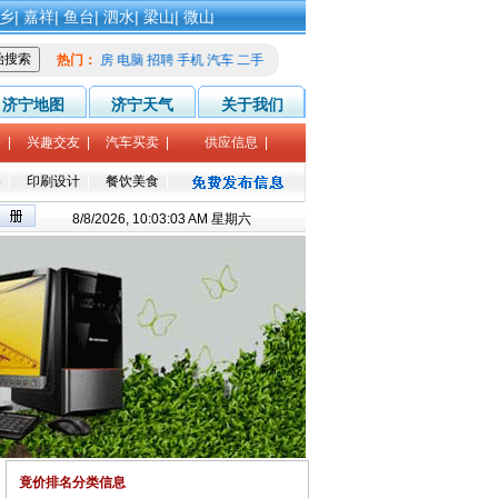
乡
|
嘉祥
|
鱼台
|
泗水
|
梁山
|
微山
热门：
租房
电脑
招聘
手机
汽车
二手
家教
征婚
济宁地图
济宁天气
关于我们
修
|
兴趣交友
|
汽车买卖
|
供应信息
|
导
|
印刷设计
|
餐饮美食
|
8/8/2026, 10:03:03 AM 星期六
竟价排名分类信息